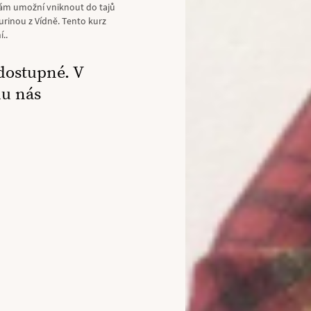
 vám umožní vniknout do tajů
urinou z Vídně. Tento kurz
..
dostupné. V
mu nás