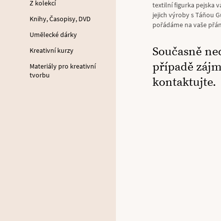
Z kolekcí
textilní figurka pejska
jejich výroby s Táňou G
Knihy, Časopisy, DVD
pořádáme na vaše přání
Umělecké dárky
Současně ne
Kreativní kurzy
případě záj
Materiály pro kreativní
tvorbu
kontaktujte.