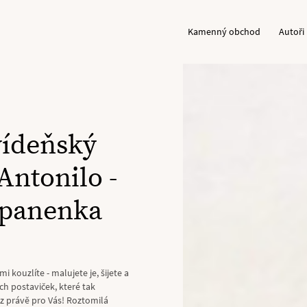
Kamenný obchod
Autoři
vídeňský
Antonilo -
í panenka
mi kouzlíte - malujete je, šijete a
ích postaviček, které tak
urz právě pro Vás! Roztomilá