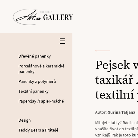
☰
Dřevěné panenky
Pejsek 
Porcelánové a keramické
panenky
taxikář 
Panenky z polymerů
textiln
Textilní panenky
Paperclay /Papier-mâché
Autor:
Gurina Tatjana
Design
Milujete látky? Rádi s ni
vnášíte život do textiln
Teddy Bears a Přátelé
vznikají? Pak je toto k