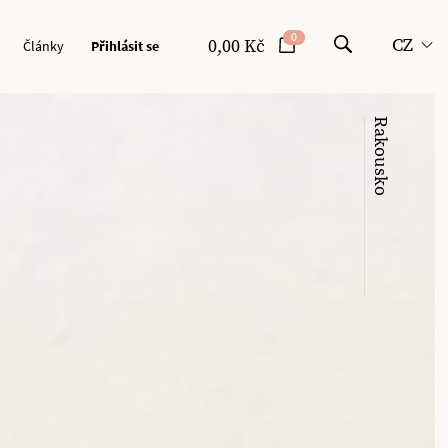
0
CZ
0,00 Kč
Články
Přihlásit se
Rakousko