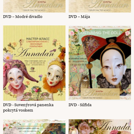
DVD – Modré divadlo
DVD – Mája
DVD - Suvenýrová panenka
DVD - Silfida
pokrytá voskem