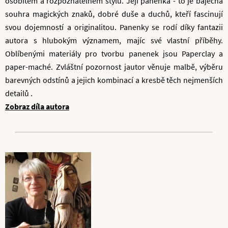
osobitém a rozpoznatelném stylu. Její panenka - to je báječná
souhra magických znaků, dobré duše a duchů, kteří fascinují
svou dojemností a originalitou. Panenky se rodí díky fantazii
autora s hlubokým významem, majíc své vlastní příběhy.
Oblíbenými materiály pro tvorbu panenek jsou Paperclay a
paper-maché. Zvláštní pozornost jautor věnuje malbě, výběru
barevných odstínů a jejich kombinací a kresbě těch nejmenších
detailů .
Zobraz díla autora