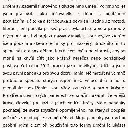
umění a Akademii filmového a divadelního umění. Po mnoho let
jsem pracovala jako pečovatelka s dětmi s mentálním
postižením, učitelka a terapeutka z povolání. Jednou z metod,
kterou jsem použila při své práci, byla arteterapie a jednou z
mých iniciativ byl projekt nazvaný Magical Journey, ve kterém
jsem použila make-up techniky pro maskéry. Umožnilo mi to
splnit některé sny dětem, které jsem měla na starosti, aby se
mohli na chvíli cítit jako krásná herečka nebo pohádková
postava. Od roku 2012 pracuji jako umělkyně. Udělala jsem
svou první panenku pro svou dceru Hania. Mé mateřství ve mně
probudilo spoustu starých vzpomínek. Emoce dětí a lidí s
mentálním postižením jsou vždy skutečné a proto krásné.
Prostřednictvím svých panenech se snažím ukázat, že vnější
krása člověka pochází z jejich vnitřní krásy. Moje panenky
pocházejí ze světa zbytečně opomíjeného, na který si dospělí
vděčně vzpomínají: ze země dětství. Moje panenky jsou velmi
osobní. Mým cílem při používání této formy umění je ukázat