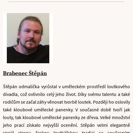
Brabenec Štěpán
Štěpán odmalička vyrůstal v uměleckém prostředí loutkového
divadla, což ovlivnilo celý jeho život. Díky svému talentu a také
rodičům se začal záhy věnovat tvorbě loutek. Později ho oslovily
také kloubové umělecké panenky. V současné době tvoří jak
louty, tak kloubové umělecké panenky ze dřeva. Velké množství
jeho prací získalo nejvyšší ocenění. Stěpán velmi elegantně
spojil starou českou loutkářskou tradici se současným