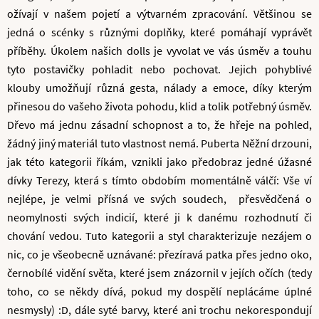
ožívají v našem pojetí a výtvarném zpracování. Většinou se
jedná o scénky s různými doplňky, které pomáhají vyprávět
příběhy. Úkolem našich dolls je vyvolat ve vás úsměv a touhu
tyto postavičky pohladit nebo pochovat. Jejich pohyblivé
klouby umožňují různá gesta, nálady a emoce, díky kterým
přinesou do vašeho života pohodu, klid a tolik potřebný úsměv.
Dřevo má jednu zásadní schopnost a to, že hřeje na pohled,
žádný jiný materiál tuto vlastnost nemá. Puberta Něžní drzouni,
jak této kategorii říkám, vznikli jako předobraz jedné úžasné
dívky Terezy, která s tímto obdobím momentálně válčí: Vše ví
nejlépe, je velmi přísná ve svých soudech, přesvědčená o
neomylnosti svých indicií, které ji k danému rozhodnutí či
chování vedou. Tuto kategorii a styl charakterizuje nezájem o
nic, co je všeobecně uznávané: přezíravá patka přes jedno oko,
černobílé vidění světa, které jsem znázornil v jejích očích (tedy
toho, co se někdy dívá, pokud my dospělí neplácáme úplné
nesmysly) :D, dále syté barvy, které ani trochu nekorespondují