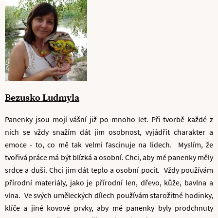
Bezusko Ludmyla
Panenky jsou mojí vášní již po mnoho let. Při tvorbě každé z
nich se vždy snažím dát jim osobnost, vyjádřit charakter a
emoce - to, co mě tak velmi fascinuje na lidech. Myslím, že
tvořivá práce má být blízká a osobní. Chci, aby mé panenky měly
srdce a duši. Chci jim dát teplo a osobní pocit. Vždy používám
přírodní materiály, jako je přírodní len, dřevo, kůže, bavlna a
vlna. Ve svých uměleckých dílech používám starožitné hodinky,
klíče a jiné kovové prvky, aby mé panenky byly prodchnuty