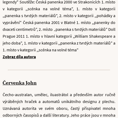
legendy" Soutěže: Česká panenka 2000 ve Strakonicích 1. místo
v kategorii ,,scénka na volné téma", 1. místo v kategorii
,,panenka s tvrdých materiálů", 2. místo v kategorii ,,pohádky a
vyprávění" Česká panenka 2001 v Blatné 1. místo ,,panenky do
dvaceti centimetrů", 2. místo „panenka s tvrdých materiálů" Doll
Prague 2011 1. místo v hlavní kategorii ,,William Shakespeare a
jeho doba", 1. místo v kategorii ,,panenka z tvrdých materiálů" a
1. místo v kategorii ,,scénka na volné téma"
Zobraz díla autora
Červenka John
Čecho-australan, umělec, iluastrátol a především autor ručně
výráběných hraček a automatů unikátního designu z plechu.
Uznávaná autorita ve svém oboru, častý přispivatel mnoha
odborných časopisů a další literatury. Jeho práce jsou v mnoha