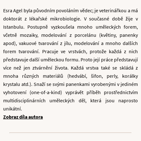
Esra Agel byla původním povoláním vědec; je veterinářkou a má
doktorát z lékařské mikrobiologie. V současné době žije v
Istanbulu. Postupně vyzkoušela mnoho uměleckých forem,
včetně mozaiky, modelování z porcelánu (květiny, panenky
apod), vakuové tvarování z jílu, modelování a mnoho dalších
forem tvarování. Pracuje ve vrstvách, protože každá z nich
představuje další uměleckou formu. Proto její práce představují
více než jen ztvárnění života. Každá vrstva také se skládá z
mnoha různých materiálů (hedvábí, šifon, perly, korálky
krystalu atd.). Snaží se svými panenkami vyrobenými v jediném
vyhotovení (one-of-a-kind) vyprávět příběh prostřednictvím
multidisciplinárních uměleckých děl, která jsou naprosto
unikátní.
Zobraz díla autora