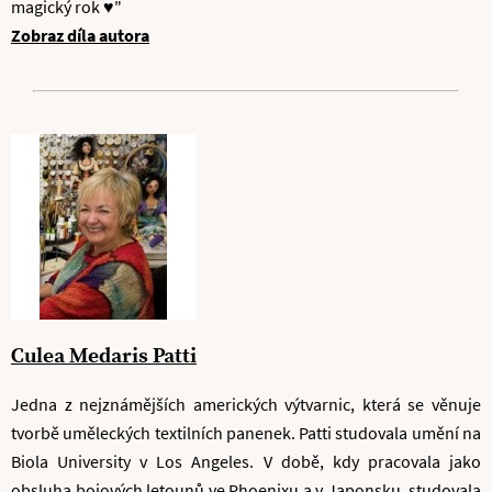
magický rok ♥"
Zobraz díla autora
Culea Medaris Patti
Jedna z nejznámějších amerických výtvarnic, která se věnuje
tvorbě uměleckých textilních panenek. Patti studovala umění na
Biola University v Los Angeles. V době, kdy pracovala jako
obsluha bojových letounů ve Phoenixu a v Japonsku, studovala