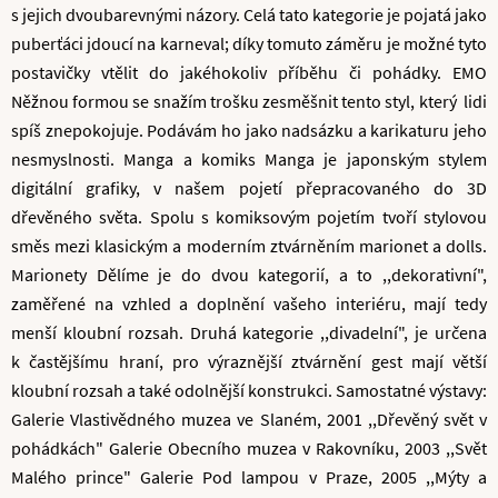
s jejich dvoubarevnými názory. Celá tato kategorie je pojatá jako
puberťáci jdoucí na karneval; díky tomuto záměru je možné tyto
postavičky vtělit do jakéhokoliv příběhu či pohádky. EMO
Něžnou formou se snažím trošku zesměšnit tento styl, který lidi
spíš znepokojuje. Podávám ho jako nadsázku a karikaturu jeho
nesmyslnosti. Manga a komiks Manga je japonským stylem
digitální grafiky, v našem pojetí přepracovaného do 3D
dřevěného světa. Spolu s komiksovým pojetím tvoří stylovou
směs mezi klasickým a moderním ztvárněním marionet a dolls.
Marionety Dělíme je do dvou kategorií, a to ,,dekorativní",
zaměřené na vzhled a doplnění vašeho interiéru, mají tedy
menší kloubní rozsah. Druhá kategorie ,,divadelní", je určena
k častějšímu hraní, pro výraznější ztvárnění gest mají větší
kloubní rozsah a také odolnější konstrukci. Samostatné výstavy:
Galerie Vlastivědného muzea ve Slaném, 2001 ,,Dřevěný svět v
pohádkách" Galerie Obecního muzea v Rakovníku, 2003 ,,Svět
Malého prince" Galerie Pod lampou v Praze, 2005 ,,Mýty a