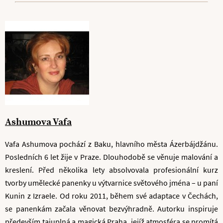
Ashumova Vafa
Vafa Ashumova pochází z Baku, hlavního města Ázerbájdžánu.
Posledních 6 let žije v Praze. Dlouhodobě se věnuje malování a
kreslení. Před několika lety absolvovala profesionální kurz
tvorby umělecké panenky u výtvarnice světového jména – u paní
Kunin z Izraele. Od roku 2011, během své adaptace v Čechách,
se panenkám začala věnovat bezvýhradně. Autorku inspiruje
především tajuplná a magická Praha, jejíž atmosféra se promítá