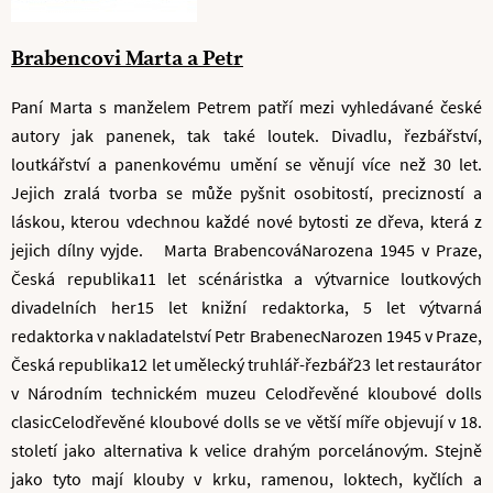
Brabencovi Marta a Petr
Paní Marta s manželem Petrem patří mezi vyhledávané české
autory jak panenek, tak také loutek. Divadlu, řezbářství,
loutkářství a panenkovému umění se věnují více než 30 let.
Jejich zralá tvorba se může pyšnit osobitostí, precizností a
láskou, kterou vdechnou každé nové bytosti ze dřeva, která z
jejich dílny vyjde. Marta BrabencováNarozena 1945 v Praze,
Česká republika11 let scénáristka a výtvarnice loutkových
divadelních her15 let knižní redaktorka, 5 let výtvarná
redaktorka v nakladatelství Petr BrabenecNarozen 1945 v Praze,
Česká republika12 let umělecký truhlář-řezbář23 let restaurátor
v Národním technickém muzeu Celodřevěné kloubové dolls
clasicCelodřevěné kloubové dolls se ve větší míře objevují v 18.
století jako alternativa k velice drahým porcelánovým. Stejně
jako tyto mají klouby v krku, ramenou, loktech, kyčlích a