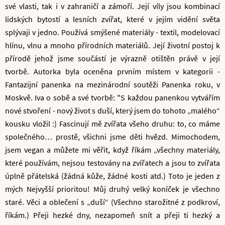
své vlasti, tak i v zahraničí a zámoří. Její víly jsou kombinací
lidských bytostí a lesních zvířat, které v jejím vidění světa
splývaji v jedno. Používá smýšené materiály - textil, modelovací
hlínu, vlnu a mnoho přírodních materiálů. Její životní postoj k
přírodě jehož jsme součástí je výrazně otištěn právě v její
tvorbě. Autorka byla oceněna prvním místem v kategorii -
Fantazijní panenka na mezinárodní soutěži Panenka roku, v
Moskvě. Iva o sobě a své tvorbě: "S každou panenkou vytvářím
nové stvoření - nový život s duší, který jsem do tohoto „malého“
kousku vložil :) Fascinují mě zvířata všeho druhu: to, co máme
společného… prostě, všichni jsme děti hvězd. Mimochodem,
jsem vegan a můžete mi věřit, když říkám „všechny materiály,
které používám, nejsou testovány na zvířatech a jsou to zvířata
úplně přátelská (žádná kůže, žádné kosti atd.) Toto je jeden z
mých Nejvyšší prioritou! Můj druhý velký koníček je všechno
staré. Věci a oblečení s „duší“ (Všechno starožitné z podkroví,
říkám.) Přeji hezké dny, nezapomeň snít a přeji ti hezký a