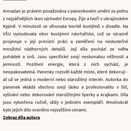
Annadan je právem považována v panenkovém umění za jednu
z nejzářivějších ikon východní Evropy. Žije a tvoří v ukrajinském
Kyjevě. V minulosti se věnovala tvorbě kostýmů v divadle. Na
VŠU vystudovala obor kostýmní návrhářství, což se výrazně
projevuje v její precizní práci a zaměření na neskutečné
množství nádherných detailů. Její díla pochází ze světa
pohádek a snů. Jsou specifické svojí neskonalou něžností a
jemností. Pozitivní energie, která z nich vychází, je
neopakovatelná. Panenky rozsvítí každé místo, které dekorují -
ať už se jedná o moderní nebo starožitný interiér. Autorka do
panenek vkládá všechnu svoji lásku a profesionalitu v šití,
vyšívání nebo dekorování starožitnými šperky a krajkami. Díla
jsou vytvořena ručně, vždy v jediném exempláři. Mnohokrát
bylo jejích dílo oceněno nejvyššími cenami.
Zobraz díla autora