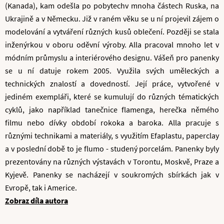
(Kanada), kam odešla po pobytechv mnoha částech Ruska, na
Ukrajině a v Německu. Již v raném věku se u ní projevil zájem o
modelování a vytváření různých kusů oblečení. Později se stala
inženýrkou v oboru oděvní výroby. Alla pracoval mnoho let v
módním průmyslu a interiérového designu. Vášeň pro panenky
se u ní datuje rokem 2005. Využila svých uměleckých a
technických znalostí a dovedností. Její práce, vytvořené v
jediném exempláři, které se kumulují do různých tématických
cyklů, jako například tanečnice flamenga, herečka němého
filmu nebo dívky období rokoka a baroka. Alla pracuje s
různými technikami a materiály, s využitím Efaplastu, paperclay
a v poslední době to je flumo - studený porcelám. Panenky byly
prezentovány na různých výstavách v Torontu, Moskvě, Praze a
Kyjevě. Panenky se nacházejí v soukromých sbírkách jak v
Evropě, tak i Americe.
Zobraz díla autora