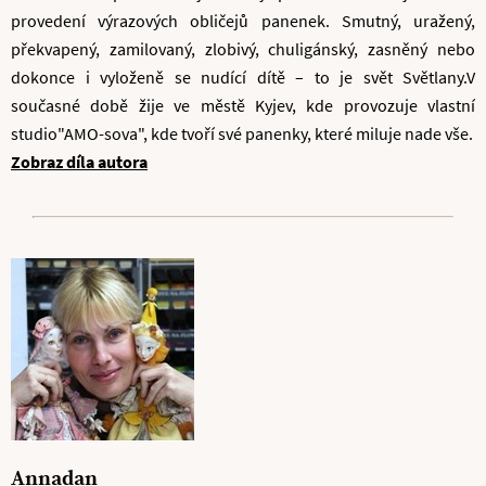
provedení výrazových obličejů panenek. Smutný, uražený,
překvapený, zamilovaný, zlobivý, chuligánský, zasněný nebo
dokonce i vyloženě se nudící dítě – to je svět Světlany.V
současné době žije ve městě Kyjev, kde provozuje vlastní
studio"AMO-sova", kde tvoří své panenky, které miluje nade vše.
Zobraz díla autora
Annadan