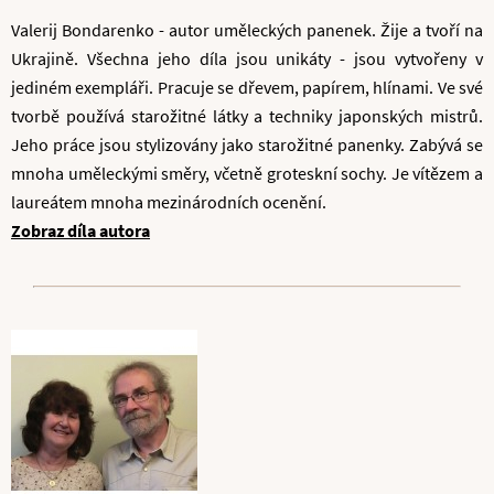
Valerij Bondarenko - autor uměleckých panenek. Žije a tvoří na
Ukrajině. Všechna jeho díla jsou unikáty - jsou vytvořeny v
jediném exempláři. Pracuje se dřevem, papírem, hlínami. Ve své
tvorbě používá starožitné látky a techniky japonských mistrů.
Jeho práce jsou stylizovány jako starožitné panenky. Zabývá se
mnoha uměleckými směry, včetně groteskní sochy. Je vítězem a
laureátem mnoha mezinárodních ocenění.
Zobraz díla autora