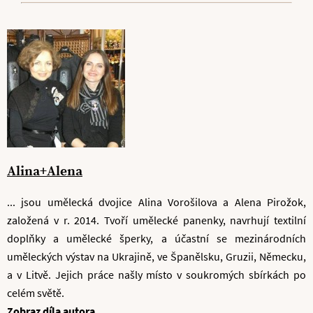
Alina+Alena
... jsou umělecká dvojice Alina Vorošilova a Alena Pirožok,
založená v r. 2014. Tvoří umělecké panenky, navrhují textilní
doplňky a umělecké šperky, a účastní se mezinárodních
uměleckých výstav na Ukrajině, ve Španělsku, Gruzii, Německu,
a v Litvě. Jejich práce našly místo v soukromých sbírkách po
celém světě.
Zobraz díla autora