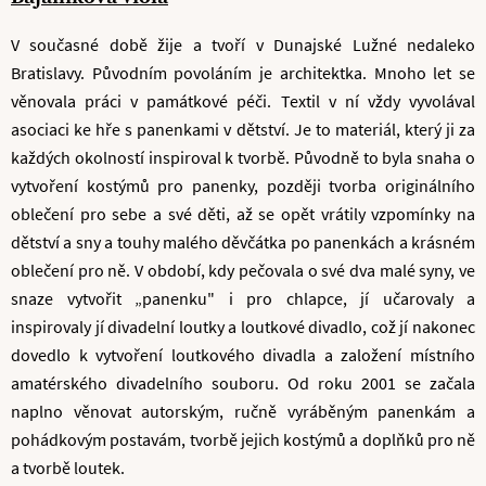
V současné době žije a tvoří v Dunajské Lužné nedaleko
Bratislavy. Původním povoláním je architektka. Mnoho let se
věnovala práci v památkové péči. Textil v ní vždy vyvolával
asociaci ke hře s panenkami v dětství. Je to materiál, který ji za
každých okolností inspiroval k tvorbě. Původně to byla snaha o
vytvoření kostýmů pro panenky, později tvorba originálního
oblečení pro sebe a své děti, až se opět vrátily vzpomínky na
dětství a sny a touhy malého děvčátka po panenkách a krásném
oblečení pro ně. V období, kdy pečovala o své dva malé syny, ve
snaze vytvořit „panenku" i pro chlapce, jí učarovaly a
inspirovaly jí divadelní loutky a loutkové divadlo, což jí nakonec
dovedlo k vytvoření loutkového divadla a založení místního
amatérského divadelního souboru. Od roku 2001 se začala
naplno věnovat autorským, ručně vyráběným panenkám a
pohádkovým postavám, tvorbě jejich kostýmů a doplňků pro ně
a tvorbě loutek.