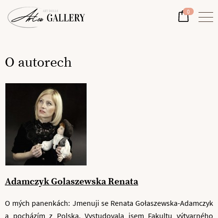
0
O autorech
Adamczyk Golaszewska Renata
O mých panenkách: Jmenuji se Renata Gołaszewska-Adamczyk
a pocházím z Polska. Vystudovala jsem Fakultu výtvarného