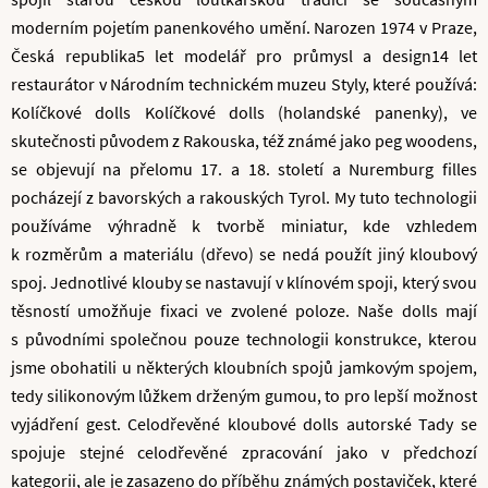
moderním pojetím panenkového umění. Narozen 1974 v Praze,
Česká republika5 let modelář pro průmysl a design14 let
restaurátor v Národním technickém muzeu Styly, které používá:
Kolíčkové dolls Kolíčkové dolls (holandské panenky), ve
skutečnosti původem z Rakouska, též známé jako peg woodens,
se objevují na přelomu 17. a 18. století a Nuremburg filles
pocházejí z bavorských a rakouských Tyrol. My tuto technologii
používáme výhradně k tvorbě miniatur, kde vzhledem
k rozměrům a materiálu (dřevo) se nedá použít jiný kloubový
spoj. Jednotlivé klouby se nastavují v klínovém spoji, který svou
těsností umožňuje fixaci ve zvolené poloze. Naše dolls mají
s původními společnou pouze technologii konstrukce, kterou
jsme obohatili u některých kloubních spojů jamkovým spojem,
tedy silikonovým lůžkem drženým gumou, to pro lepší možnost
vyjádření gest. Celodřevěné kloubové dolls autorské Tady se
spojuje stejné celodřevěné zpracování jako v předchozí
kategorii, ale je zasazeno do příběhu známých postaviček, které