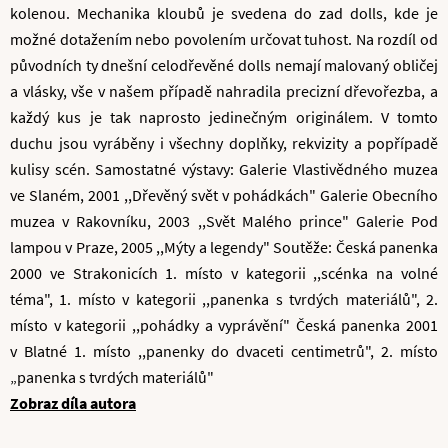
kolenou. Mechanika kloubů je svedena do zad dolls, kde je
možné dotažením nebo povolením určovat tuhost. Na rozdíl od
původních ty dnešní celodřevěné dolls nemají malovaný obličej
a vlásky, vše v našem případě nahradila precizní dřevořezba, a
každý kus je tak naprosto jedinečným originálem. V tomto
duchu jsou vyráběny i všechny doplňky, rekvizity a popřípadě
kulisy scén. Samostatné výstavy: Galerie Vlastivědného muzea
ve Slaném, 2001 ,,Dřevěný svět v pohádkách" Galerie Obecního
muzea v Rakovníku, 2003 ,,Svět Malého prince" Galerie Pod
lampou v Praze, 2005 ,,Mýty a legendy" Soutěže: Česká panenka
2000 ve Strakonicích 1. místo v kategorii ,,scénka na volné
téma", 1. místo v kategorii ,,panenka s tvrdých materiálů", 2.
místo v kategorii ,,pohádky a vyprávění" Česká panenka 2001
v Blatné 1. místo ,,panenky do dvaceti centimetrů", 2. místo
„panenka s tvrdých materiálů"
Zobraz díla autora