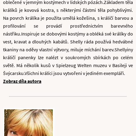
oblečené v jemným kostýmech v lidských pózách.Základem těla
králíků je kovová kostra, s některými částmi těla pohyblivými .
Na povrch králíka je použita umělá kožešina, s králičí barvou a
profilování se provádí prostřednictvím barevného
nástřiku.Inspiruje se dobovými kostýmy a obléká své králíky do
vest, kravat a dlouhých kabátů. Shelly ráda používá hedvábné
tkaniny na oděvy vlastní výtvory, miluje míchání barev.Shellyiny
králičí panenky lze nalézt v soukromých sbírkách po celém
světě. Má několik kusů v Spielzeug Welten muzeu v Basileji ve
Švýcarsku.Všichni králíci jsou vytvořeni v jediném exempláři.
Zobraz díla autora