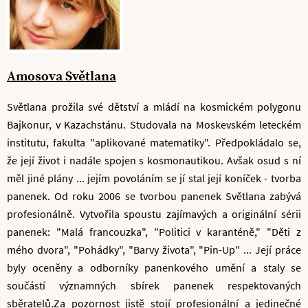
Amosova Světlana
Světlana prožila své dětství a mládí na kosmickém polygonu
Bajkonur, v Kazachstánu. Studovala na Moskevském leteckém
institutu, fakulta "aplikované matematiky". Předpokládalo se,
že její život i nadále spojen s kosmonautikou. Avšak osud s ní
měl jiné plány ... jejím povoláním se jí stal její koníček - tvorba
panenek. Od roku 2006 se tvorbou panenek Světlana zabývá
profesionálně. Vytvořila spoustu zajímavých a originální sérii
panenek: "Malá francouzka", "Politici v karanténě," "Děti z
mého dvora", "Pohádky", "Barvy života", "Pin-Up" ... Její práce
byly oceněny a odborníky panenkového umění a staly se
součástí významných sbírek panenek respektovaných
sběratelů.Za pozornost jistě stojí profesionální a jedinečné