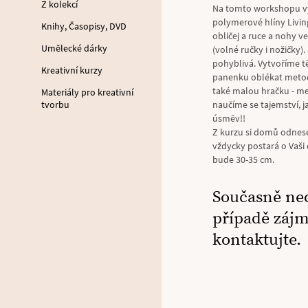
Z kolekcí
Na tomto workshopu v
polymerové hlíny Livin
Knihy, Časopisy, DVD
obličej a ruce a nohy 
Umělecké dárky
(volné ručky i nožičky).
pohyblivá. Vytvoříme t
Kreativní kurzy
panenku oblékat metodo
také malou hračku - med
Materiály pro kreativní
tvorbu
naučíme se tajemství, 
úsměv!!
Z kurzu si domů odnese
vždycky postará o Vaši 
bude 30-35 cm.
Současně ne
případě záj
kontaktujte.