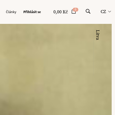
0
CZ
0,00 Kč
Články
Přihlásit se
Litva