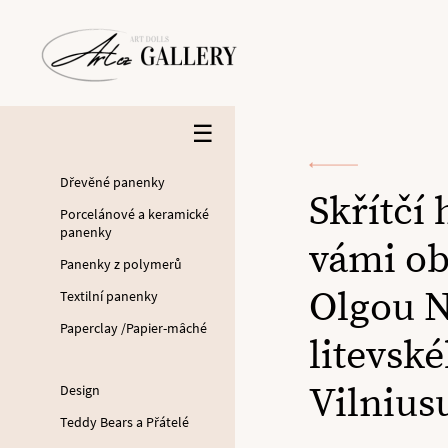
☰
Dřevěné panenky
Skřítčí 
Porcelánové a keramické
panenky
vámi ob
Panenky z polymerů
Olgou N
Textilní panenky
Paperclay /Papier-mâché
litevsk
Vilnius
Design
Teddy Bears a Přátelé