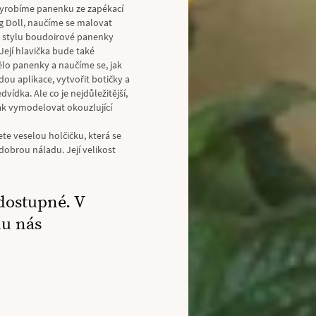
yrobíme panenku ze zapékací
g Doll, naučíme se malovat
ve stylu boudoirové panenky
 Její hlavička bude také
ělo panenky a naučíme se, jak
u aplikace, vytvořit botičky a
vídka. Ale co je nejdůležitější,
jak vymodelovat okouzlující
te veselou holčičku, která se
dobrou náladu. Její velikost
dostupné. V
mu nás