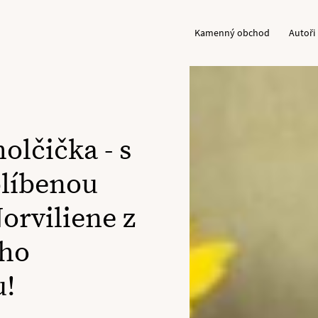
Kamenný obchod
Autoři
holčička - s
líbenou
orviliene z
ého
u!