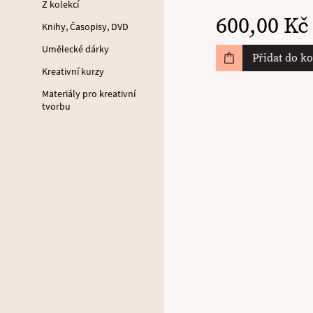
Z kolekcí
600,00 Kč
Knihy, Časopisy, DVD
Umělecké dárky
Přidat do k
Kreativní kurzy
Materiály pro kreativní
tvorbu