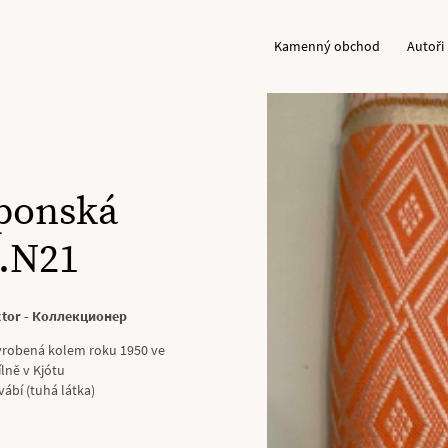
Kamenný obchod
Autoři
aponská
č.N21
ector - Коллекционер
vyrobená kolem roku 1950 ve
lně v Kjótu
vábí (tuhá látka)