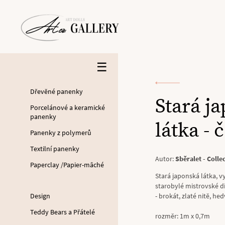
☰
Dřevěné panenky
Stará j
Porcelánové a keramické
panenky
látka - 
Panenky z polymerů
Textilní panenky
Autor:
Sběralet - Coll
Paperclay /Papier-mâché
Stará japonská látka, 
starobylé mistrovské dí
Design
- brokát, zlaté nitě, hed
Teddy Bears a Přátelé
rozměr: 1m x 0,7m