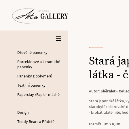
☰
Dřevěné panenky
Stará j
Porcelánové a keramické
panenky
látka - 
Panenky z polymerů
Textilní panenky
Autor:
Sběralet - Coll
Paperclay /Papier-mâché
Stará japonská látka, 
starobylé mistrovské dí
Design
- brokát, zlaté nitě, hed
Teddy Bears a Přátelé
rozměr: 1m x 0,7m