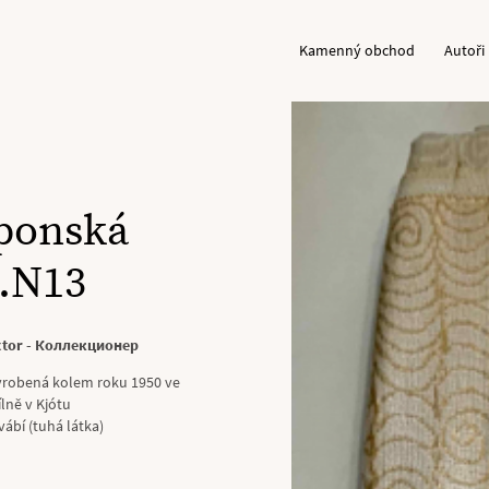
Kamenný obchod
Autoři
aponská
č.N13
ector - Коллекционер
vyrobená kolem roku 1950 ve
lně v Kjótu
vábí (tuhá látka)