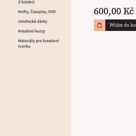
Z kolekcí
600,00 Kč
Knihy, Časopisy, DVD
Umělecké dárky
Přidat do k
Kreativní kurzy
Materiály pro kreativní
tvorbu